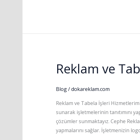
Reklam ve Tabe
Reklam
ve
Tabela
Blog
/
dokareklam.com
İşleri
Reklam ve Tabela İşleri Hizmetlerimi
sunarak işletmelerinin tanıtımını yap
çözümler sunmaktayız. Cephe Reklamla
yapmalarını sağlar. İşletmenizin logos