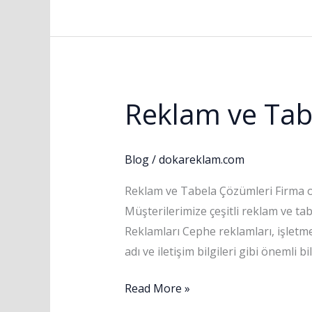
Reklam ve Tab
Reklam
ve
Tabela
Blog
/
dokareklam.com
Çözümleri
Reklam ve Tabela Çözümleri Firma o
Müşterilerimize çeşitli reklam ve t
Reklamları Cephe reklamları, işletme
adı ve iletişim bilgileri gibi önemli b
Read More »