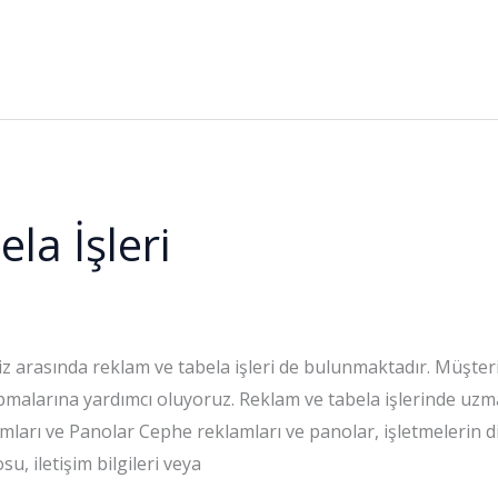
la İşleri
z arasında reklam ve tabela işleri de bulunmaktadır. Müşteri
malarına yardımcı oluyoruz. Reklam ve tabela işlerinde uzman e
rı ve Panolar Cephe reklamları ve panolar, işletmelerin dik
u, iletişim bilgileri veya