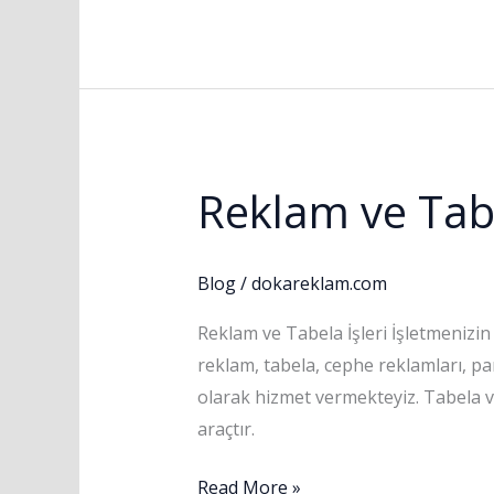
Reklam ve Tabe
Reklam
ve
Tabela
Blog
/
dokareklam.com
İşleri
Reklam ve Tabela İşleri İşletmenizin 
reklam, tabela, cephe reklamları, pan
olarak hizmet vermekteyiz. Tabela ve
araçtır.
Read More »