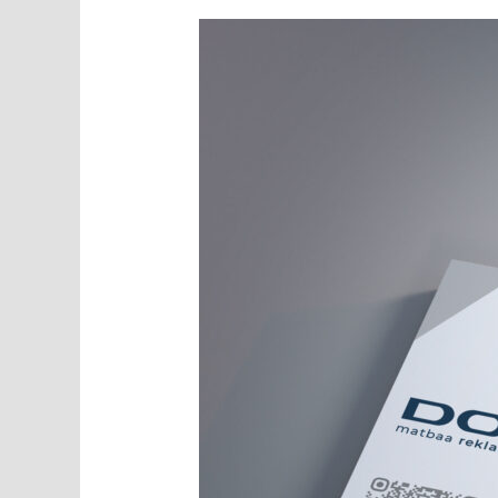
Matbaa
Sipariş
Formu