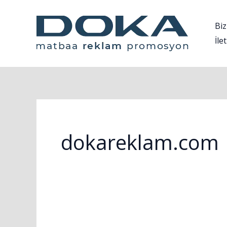
İçeriğe
atla
Biz
İle
dokareklam.com